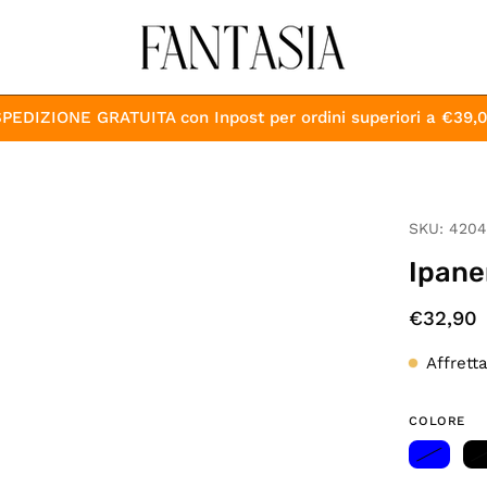
PEDIZIONE GRATUITA con Inpost per ordini superiori a €39,
Apri
SKU:
4204
lightbox
Ipane
dell'immagine
€32,90
Affrett
COLORE