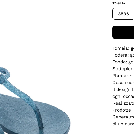
TAGLIA
3536
Tomaia: 
Fodera: 
Fondo: g
Sottopie
Plantare: 
Descrizion
Il design 
ogni occa
Realizzat
Prodotte i
Generalme
di un num