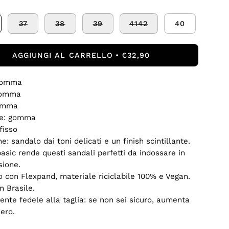
37
38
39
4142
40
AGGIUNGI AL CARRELLO
€32,90
gomma
gomma
omma
de: gomma
fisso
e: sandalo dai toni delicati e un finish scintillante.
basic rende questi sandali perfetti da indossare in
sione.
o con Flexpand, materiale riciclabile 100% e Vegan.
n Brasile.
nte fedele alla taglia: se non sei sicuro, aumenta
ero.