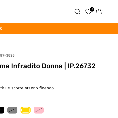
0
APRI CAR
Apri
la
barra
00
di
ricerca
97-3536
ma Infradito Donna | IP.26732
ati! Le scorte stanno finendo