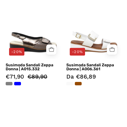
Grigio
Bianco
Susimoda
Susimoda
-20%
-20%
Susimoda Sandali Zeppa
Susimoda Sandali Zeppa
Donna | A015.332
Donna | A006.361
€71,90
€89,90
Da €86,89
Sandali
Sandali
zeppa
zeppa
Marrone
Nero
Susimoda
Cult