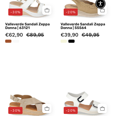
-30%
-20%
Valleverde Sandali Zeppa
Valleverde Sandali Zeppa
Donna | 63121
Donna | 55564
€62,90
€89,95
€39,90
€49,95
Sandali
Sandali
zeppa
zeppa
Tortora
Bianco
Valleverde
Valleverde
-30%
-20%