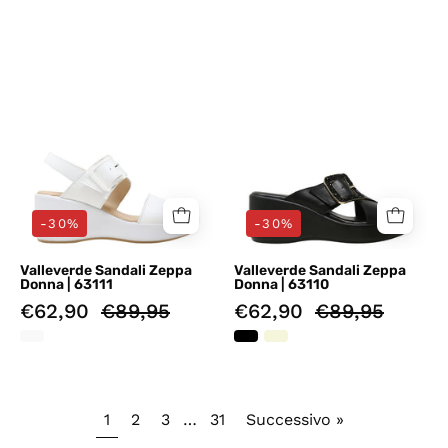
Sandali
Sandali
zeppa
zeppa
Bianco
Nero
Valleverde
Valleverde
-30%
-30%
Valleverde Sandali Zeppa
Valleverde Sandali Zeppa
Donna | 63111
Donna | 63110
€62,90
€89,95
€62,90
€89,95
1
2
3
…
31
Successivo »