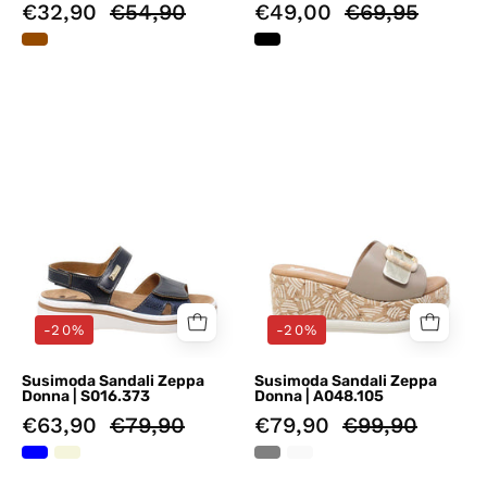
€32,90
€54,90
€49,00
€69,95
Sandali
Sandali
zeppa
zeppa
Blu
Grigio
Susimoda
Susimoda
-20%
-20%
Susimoda Sandali Zeppa
Susimoda Sandali Zeppa
Donna | S016.373
Donna | A048.105
€63,90
€79,90
€79,90
€99,90