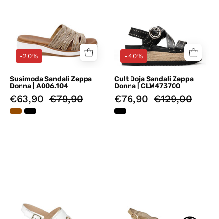
-20%
-40%
Susimoda Sandali Zeppa
Cult Doja Sandali Zeppa
Donna | A006.104
Donna | CLW473700
€63,90
€79,90
€76,90
€129,00
Sandali
Sandali
zeppa
zeppa
Bianco
Beige
Valleverde
Valleverde