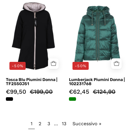
Piumini
Piumini
Nero
Verde
Tosca
Lumberjack
Blu
-50%
-50%
Tosca Blu Piumini Donna |
Lumberjack Piumini Donna |
TF2550J51
102231768
€99,50
€199,00
€62,45
€124,90
1
2
3
…
13
Successivo »