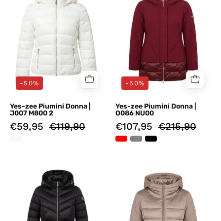
Yes-
Yes-
zee
zee
-50%
-50%
Yes-zee Piumini Donna |
Yes-zee Piumini Donna |
J007 M800 2
O086 NU00
€59,95
€119,90
€107,95
€215,90
Piumini
Piumini
Nero
Beige
Yes-
Yes-
zee
zee