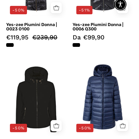
-50%
-51%
Yes-zee Piumini Donna |
Yes-zee Piumini Donna |
O023 O100
O006 Q300
€119,95
€239,90
Da €99,90
Piumini
Piumini
Nero
Blu
Yes-
Pepe
zee
Jeans
-50%
-50%