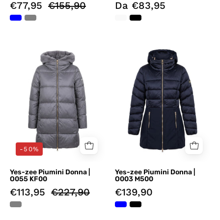
€77,95
€155,90
Da €83,95
Piumini
Piumini
Grigio
Blu
Yes-
Yes-
zee
zee
-50%
Yes-zee Piumini Donna |
Yes-zee Piumini Donna |
O055 KF00
O003 M500
€113,95
€227,90
€139,90