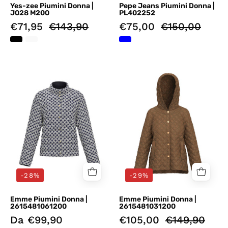
Yes-zee Piumini Donna |
Pepe Jeans Piumini Donna |
J028 M200
PL402252
€71,95
€143,90
€75,00
€150,00
Piumini
Piumini
Blu
Marrone
Emme
Emme
Marella
Marella
-28%
-29%
Emme Piumini Donna |
Emme Piumini Donna |
2615481061200
2615481031200
Da €99,90
€105,00
€149,90