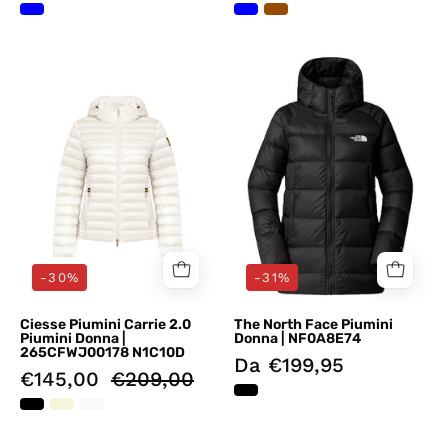
Piumini
Piumini
Bianco
Nero
Ciesse
The
Piumini
North
Face
-30%
-31%
Ciesse Piumini Carrie 2.0
The North Face Piumini
Piumini Donna |
Donna | NF0A8E74
265CFWJ00178 N1C10D
Da €199,95
€145,00
€209,00