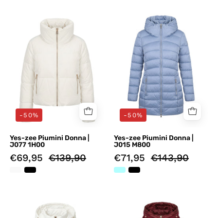
Piumini
Piumini
Bianco
Celeste
Yes-
Yes-
zee
zee
-50%
-50%
Yes-zee Piumini Donna |
Yes-zee Piumini Donna |
J077 1H00
J015 M800
€69,95
€139,90
€71,95
€143,90
Piumini
Piumini
Bianco
Rosso