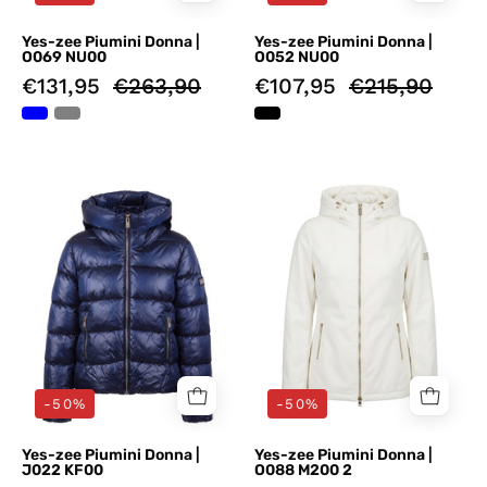
Yes-zee Piumini Donna |
Yes-zee Piumini Donna |
O069 NU00
O052 NU00
€131,95
€263,90
€107,95
€215,90
Piumini
Piumini
Blu
Bianco
Yes-
Yes-
zee
zee
-50%
-50%
Yes-zee Piumini Donna |
Yes-zee Piumini Donna |
J022 KF00
O088 M200 2