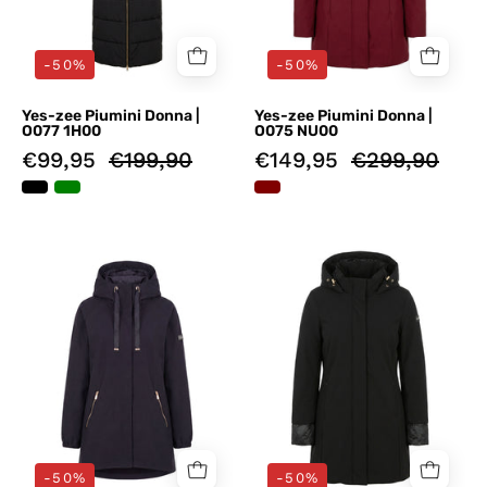
-50%
-50%
Yes-zee Piumini Donna |
Yes-zee Piumini Donna |
O077 1H00
O075 NU00
€99,95
€199,90
€149,95
€299,90
Piumini
Piumini
Blu
Nero
Yes-
Yes-
zee
zee
-50%
-50%