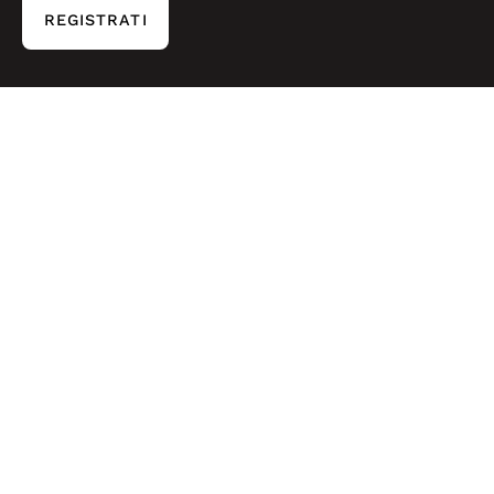
REGISTRATI
© 2026,
Fantasia Moda
.
Shopify
.
Made by Easyseller
P.O.R. Puglia FESR FSE 2014 – 2020 - Asse III - Sub-Azione 3.7.a