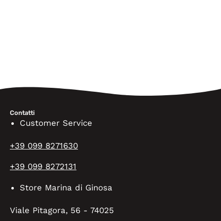
Contatti
Customer Service
+39 099 8271630
+39 099 8272131
Store Marina di Ginosa
Viale Pitagora, 56 - 74025