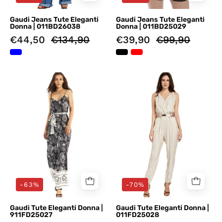
Gaudi Jeans Tute Eleganti
Gaudi Jeans Tute Eleganti
Donna | 011BD26038
Donna | 011BD25029
€44,50
€134,90
€39,90
€99,90
Tute
Tute
eleganti
eleganti
Nero
Beige
Gaudi
Gaudi
-63%
-70%
Gaudi Tute Eleganti Donna |
Gaudi Tute Eleganti Donna |
911FD25027
011FD25028