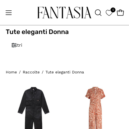
Salta
↵
↵
↵
↵
Skip to content
Skip to menu
Skip to footer
Open Accessibility Widget
al
0
Apri
Apri
APRI
contenuto
LA
menu
BARRA
Tute eleganti Donna
di
DI
navigazione
RICERCA
Filtri
Home
/
Raccolte
/
Tute eleganti Donna
Tute
Tute
eleganti
eleganti
Nero
Beige
Dickies
Liu-
jo