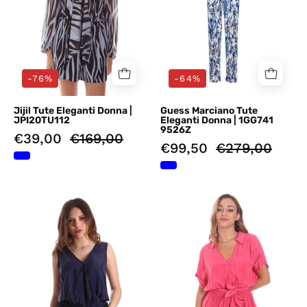
-76%
-64%
Jijil Tute Eleganti Donna |
Guess Marciano Tute
JPI20TU112
Eleganti Donna | 1GG741
9526Z
€39,00
€169,00
€99,50
€279,00
Tute
Tute
eleganti
eleganti
Blu
Rosa
Gaudi
Gaudi
Jeans
Jeans