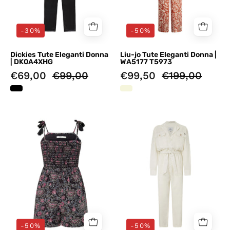
-30%
-50%
Dickies Tute Eleganti Donna
Liu-jo Tute Eleganti Donna |
| DK0A4XHG
WA5177 T5973
€69,00
€99,00
€99,50
€199,00
Tute
Tute
eleganti
eleganti
Nero
Beige
Pepe
Pepe
Jeans
Jeans
-50%
-50%