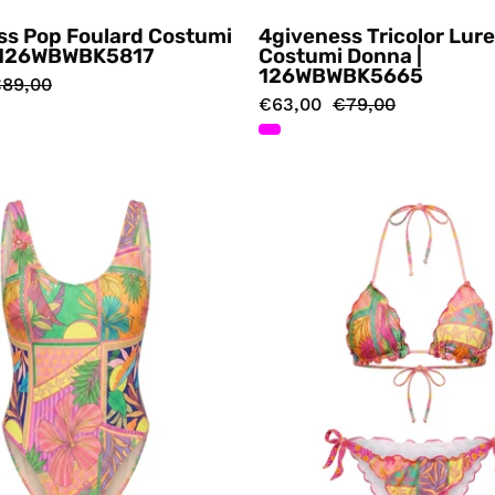
ss Pop Foulard Costumi
4giveness Tricolor Lur
 126WBWBK5817
Costumi Donna |
126WBWBK5665
89,00
€63,00
€79,00
Costumi
Costumi
Multicolore
Multicol
4giveness
4givenes