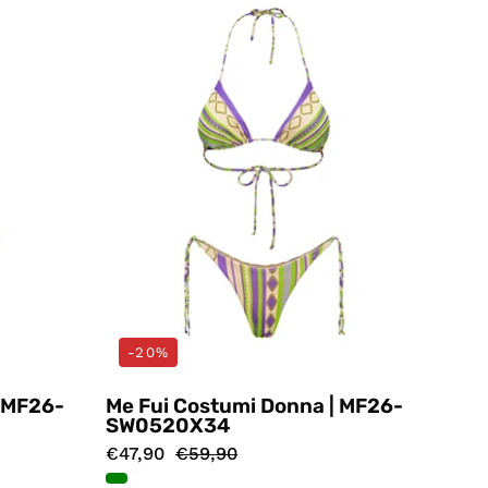
ore
Verde
Me
Fui
-20%
| MF26-
Me Fui Costumi Donna | MF26-
SW0520X34
€47,90
€59,90