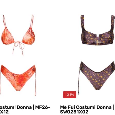
Costumi
Costumi
Arancio
Viola
Me
Me
Fui
Fui
-21%
Costumi Donna | MF26-
Me Fui Costumi Donna 
X12
SW0251X02