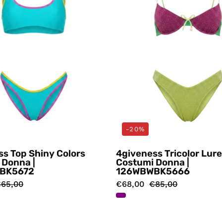
-20%
s Top Shiny Colors
4giveness Tricolor Lur
 Donna |
Costumi Donna |
BK5672
126WBWBK5666
65,00
€68,00
€85,00
Costumi
Costumi