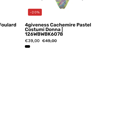
-20%
Foulard
4giveness Cachemire Pastel
Costumi Donna |
126WBWBK6078
€39,00
€49,00