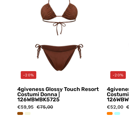
-20%
-20%
4giveness Glossy Touch Resort
4givenes
Costumi Donna |
Costumi
126WBWBK5725
126WBW
€59,95
€75,00
€52,00
€
Costumi