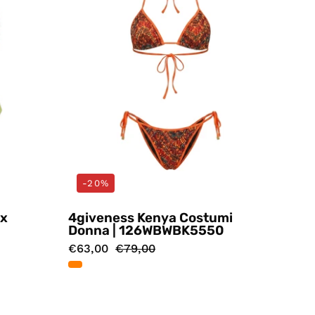
-20%
ex
4giveness Kenya Costumi
Donna | 126WBWBK5550
€63,00
€79,00
Costumi