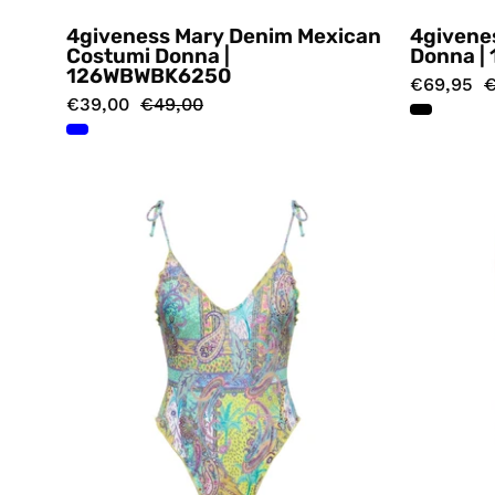
4giveness Mary Denim Mexican
4givene
Costumi Donna |
Donna |
126WBWBK6250
€69,95
€
€39,00
€49,00
Costumi
Multicolore
4giveness