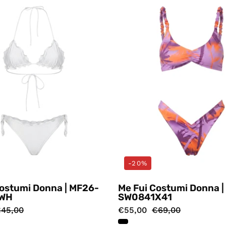
Bianco
Multicol
Me
Me
Fui
Fui
-20%
Costumi Donna | MF26-
Me Fui Costumi Donna 
WH
SW0841X41
45,00
€55,00
€69,00