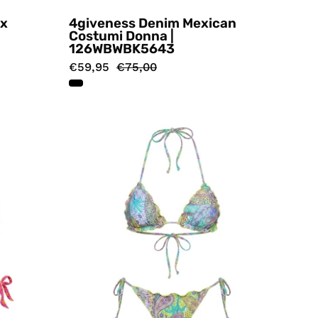
ex
4giveness Denim Mexican
Costumi Donna |
126WBWBK5643
€59,95
€75,00
Costumi
ore
Multicolore
s
4giveness