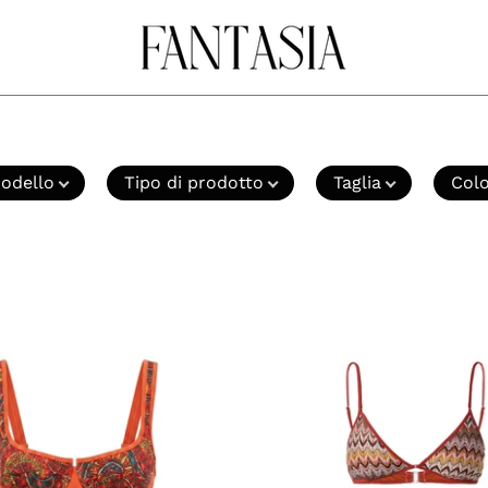
odello
Tipo di prodotto
Taglia
Col
Costumi
Costumi
Arancio
Bordeau
4giveness
F**k