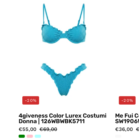
Celeste
4giveness
-20%
-20%
4giveness Color Lurex Costumi
Me Fui 
Donna | 126WBWBK5711
SW1906
€55,00
€69,00
€36,00
€