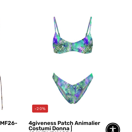
Costumi
Multicolore
4giveness
-20%
| MF26-
4giveness Patch Animalier
Costumi Donna |