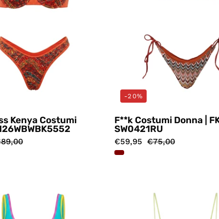
-20%
ss Kenya Costumi
F**k Costumi Donna | F
| 126WBWBK5552
SW0421RU
89,00
€59,95
€75,00
Costumi
Costumi
Celeste
Viola
4giveness
4givenes