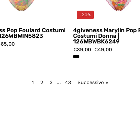
-20%
ss Pop Foulard Costumi
4giveness Marylin Pop 
 126WBWIN5823
Costumi Donna |
126WBWBK6249
65,00
€39,00
€49,00
1
2
3
…
43
Successivo »