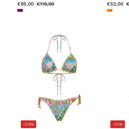
€95,00
€119,00
€52,00
€
Costumi
Blu
4giveness
-20%
-21%