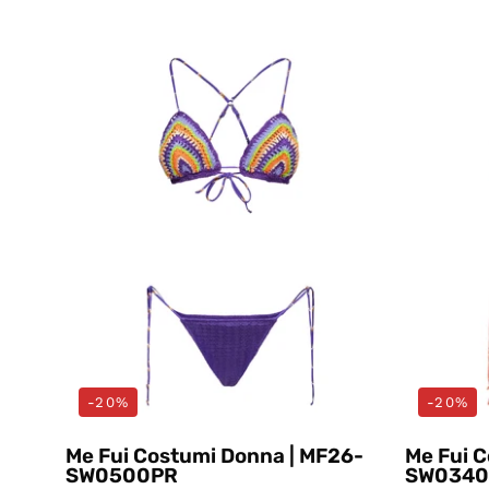
Costumi
Viola
Me
Fui
-20%
-20%
Me Fui Costumi Donna | MF26-
Me Fui 
SW0500PR
SW0340