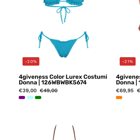
-20%
-21%
4giveness Color Lurex Costumi
4givene
Donna | 126WBWBK5674
Donna 
€39,00
€49,00
€69,95
€
Costumi
Marrone
4giveness