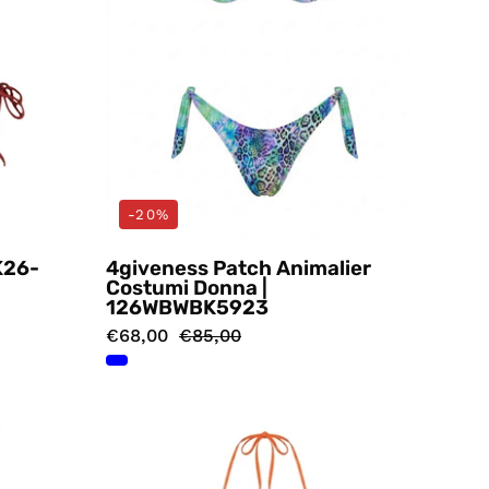
-20%
K26-
4giveness Patch Animalier
Costumi Donna |
126WBWBK5923
€68,00
€85,00
Costumi
Arancio
s
4giveness