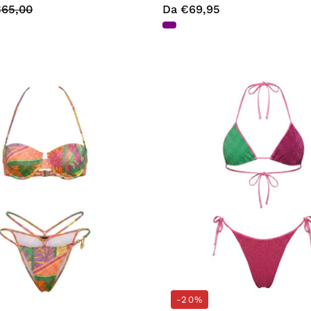
65,00
Da €69,95
Costumi
Costumi
Multicolore
Fucsia
4giveness
4givenes
-20%