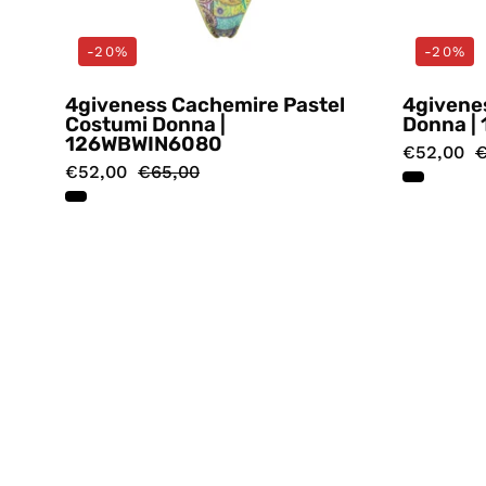
-20%
-20%
4giveness Cachemire Pastel
4givene
Costumi Donna |
Donna |
126WBWIN6080
€52,00
€
€52,00
€65,00