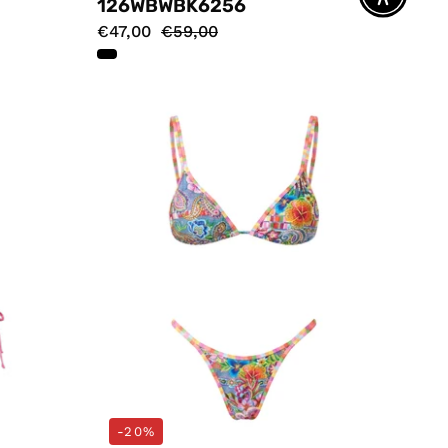
126WBWBK6256
€47,00
€59,00
Costumi
Multicolore
s
4giveness
-20%