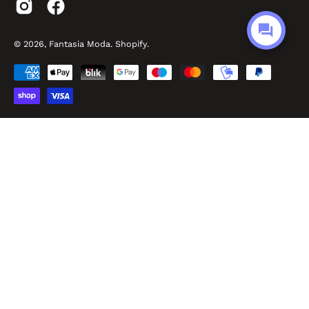
© 2026,
Fantasia Moda
.
Shopify
.
Made by Easyseller
P.O.R. Puglia FESR FSE 2014 – 2020 - Asse III - Sub-Azione 3.7.a
Fantasia Srl - P.IVA: IT02968010732 - Viale Pitagora, 56 - 74025 Marina di Ginosa
(TA) - REA: TA – 182893 - Cap. Sociale 100.000,00 €