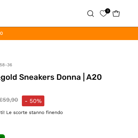
0
APRI CAR
Apri
la
barra
00
di
ricerca
58-36
gold Sneakers Donna | A20
€59,90
-
50%
ati! Le scorte stanno finendo