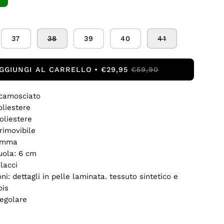
37
38
39
40
41
GGIUNGI AL CARRELLO
€29,95
€59,90
scamosciato
oliestere
oliestere
rimovibile
omma
uola: 6 cm
lacci
ni: dettagli in pelle laminata. tessuto sintetico e
ois
regolare