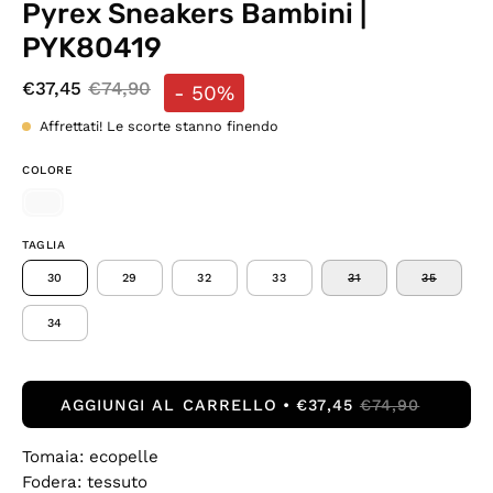
Pyrex Sneakers Bambini |
PYK80419
€37,45
€74,90
-
50%
Affrettati! Le scorte stanno finendo
COLORE
TAGLIA
30
29
32
33
31
35
34
AGGIUNGI AL CARRELLO
€37,45
€74,90
Tomaia: ecopelle
Fodera: tessuto