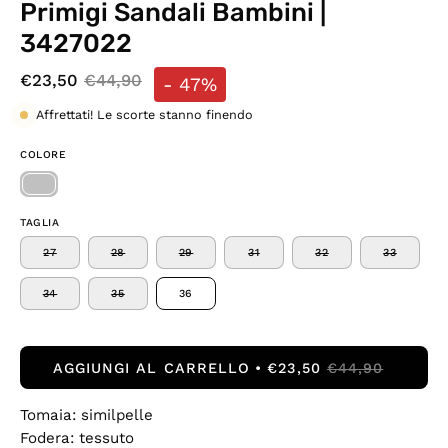
Primigi Sandali Bambini |
3427022
€23,50
€44,90
-
47%
Affrettati! Le scorte stanno finendo
COLORE
TAGLIA
27
28
29
31
32
33
34
35
36
AGGIUNGI AL CARRELLO
€23,50
€44,90
Tomaia: similpelle
Fodera: tessuto