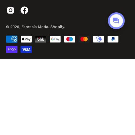
© 2026,
Fantasia Moda
.
Shopify
.
Made by Easyseller
P.O.R. Puglia FESR FSE 2014 – 2020 - Asse III - Sub-Azione 3.7.a
Fantasia Srl - P.IVA: IT02968010732 - Viale Pitagora, 56 - 74025 Marina di Ginosa
(TA) - REA: TA – 182893 - Cap. Sociale 100.000,00 €