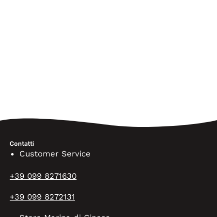
Contatti
Customer Service
+39 099 8271630
+39 099 8272131