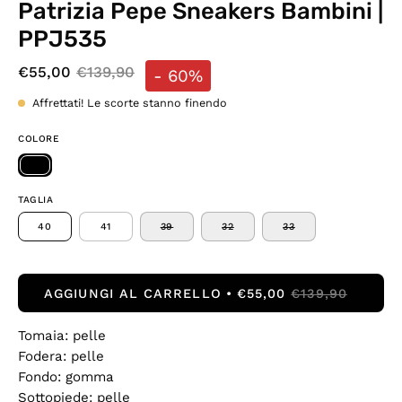
Patrizia Pepe Sneakers Bambini |
PPJ535
€55,00
€139,90
-
60%
Affrettati! Le scorte stanno finendo
COLORE
TAGLIA
40
41
39
32
33
AGGIUNGI AL CARRELLO
€55,00
€139,90
Tomaia: pelle
Fodera: pelle
Fondo: gomma
Sottopiede: pelle