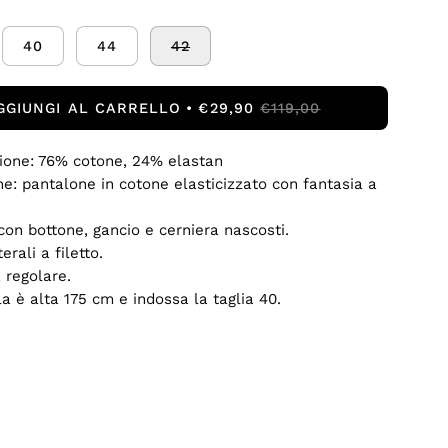
40
44
42
GGIUNGI AL CARRELLO
€29,90
€119,00
ione: 76% cotone, 24% elastan
ne: pantalone in cotone elasticizzato con fantasia a
con bottone, gancio e cerniera nascosti.
erali a filetto.
à regolare.
a è alta 175 cm e indossa la taglia 40.