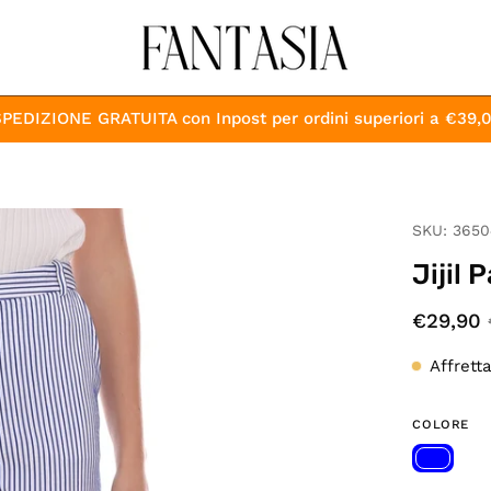
PEDIZIONE GRATUITA con Inpost per ordini superiori a €39,
Apri
SKU:
3650
lightbox
Jijil
dell'immagine
€29,90
Affrett
COLORE