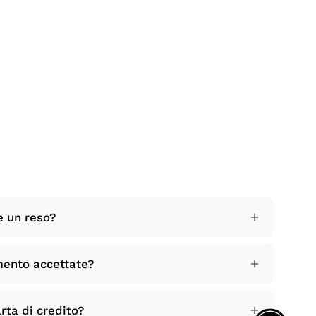
e un reso?
mento accettate?
rta di credito?