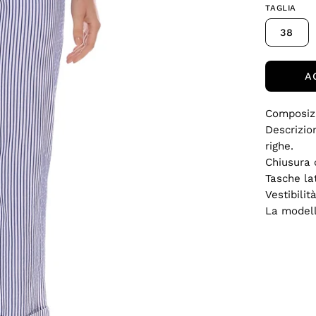
TAGLIA
38
A
Composiz
Descrizio
righe.
Chiusura 
Tasche lat
Vestibilit
La modell