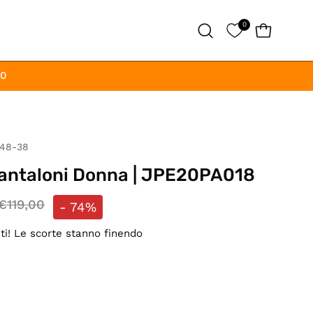
0
APRI CAR
Apri
la
barra
00
di
ricerca
48-38
 Pantaloni Donna | JPE20PA018
€119,00
-
74%
ati! Le scorte stanno finendo