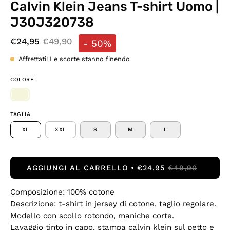
Calvin Klein Jeans T-shirt Uomo |
J30J320738
€24,95
€49,90
-
50%
Affrettati! Le scorte stanno finendo
COLORE
TAGLIA
XL
XXL
S
M
L
AGGIUNGI AL CARRELLO
€24,95
€49,90
Composizione: 100% cotone
Descrizione: t-shirt in jersey di cotone, taglio regolare.
Modello con scollo rotondo, maniche corte.
Lavaggio tinto in capo, stampa calvin klein sul petto e