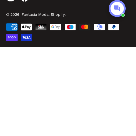
© 2026,
Fantasia Moda
.
Shopify
.
Made by Easyseller
P.O.R. Puglia FESR FSE 2014 – 2020 - Asse III - Sub-Azione 3.7.a
Fantasia Srl - P.IVA: IT02968010732 - Viale Pitagora, 56 - 74025 Marina di Ginosa
(TA) - REA: TA – 182893 - Cap. Sociale 100.000,00 €