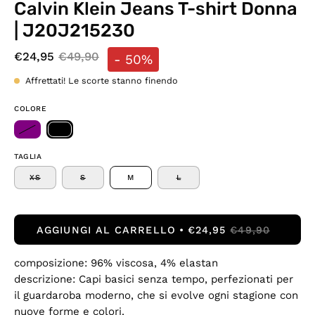
Calvin Klein Jeans T-shirt Donna
| J20J215230
€24,95
€49,90
-
50%
Affrettati! Le scorte stanno finendo
COLORE
TAGLIA
XS
S
M
L
AGGIUNGI AL CARRELLO
€24,95
€49,90
composizione: 96% viscosa, 4% elastan
descrizione: Capi basici senza tempo, perfezionati per
il guardaroba moderno, che si evolve ogni stagione con
nuove forme e colori.