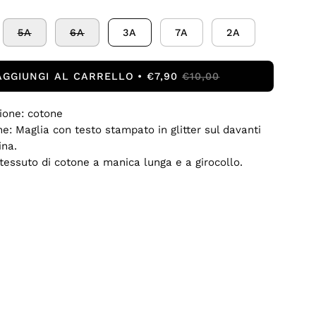
5A
6A
3A
7A
2A
AGGIUNGI AL CARRELLO
€7,90
€10,00
ione: cotone
ne: Maglia con testo stampato in glitter sul davanti
ina.
 tessuto di cotone a manica lunga e a girocollo.