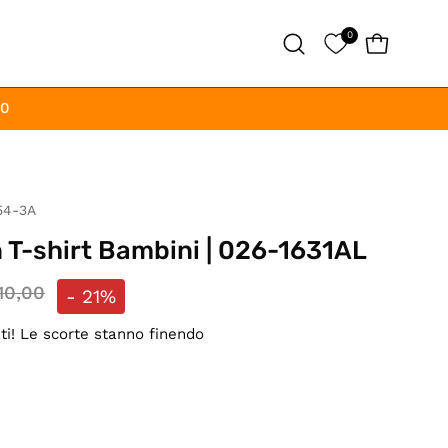
0
APRI CAR
Apri
la
barra
00
di
ricerca
54-3A
 T-shirt Bambini | 026-1631AL
10,00
-
21%
ati! Le scorte stanno finendo