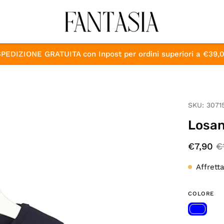
PEDIZIONE GRATUITA con Inpost per ordini superiori a €39,
Apri
SKU:
3071
lightbox
Losan
dell'immagine
€7,90
€
Affrett
COLORE