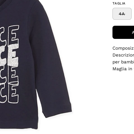
TAGLIA
4A
Composiz
Descrizio
per bamb
Maglia in