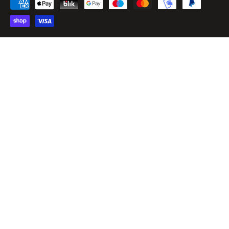
Made by Easyseller
P.O.R. Puglia FESR FSE 2014 – 2020 - Asse III - Sub-Azione 3.7.a
Fantasia Srl - P.IVA: IT02968010732 - Viale Pitagora, 56 - 74025 Marina di Ginosa
(TA) - REA: TA – 182893 - Cap. Sociale 100.000,00 €
Finanziamento con risorse dell’Unione Europea – NextGenerationEU – PNRR –
Misura 1, – Componente 2, – Investimento 5, Linea progettuale “Rifinanziamento e
Ridefinizione del Fondo 394/81 gestito da
SIMEST” – Transizione Digitale ed Ecologica delle PMI con vocazione internazionale