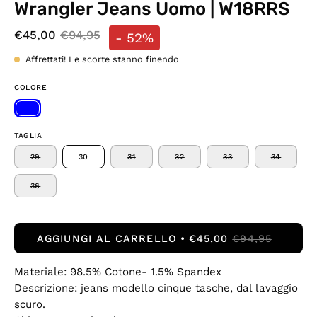
Wrangler Jeans Uomo | W18RRS
€45,00
€94,95
-
52%
Affrettati! Le scorte stanno finendo
COLORE
TAGLIA
29
30
31
32
33
34
36
AGGIUNGI AL CARRELLO
€45,00
€94,95
Materiale: 98.5% Cotone- 1.5% Spandex
Descrizione: jeans modello cinque tasche, dal lavaggio
scuro.