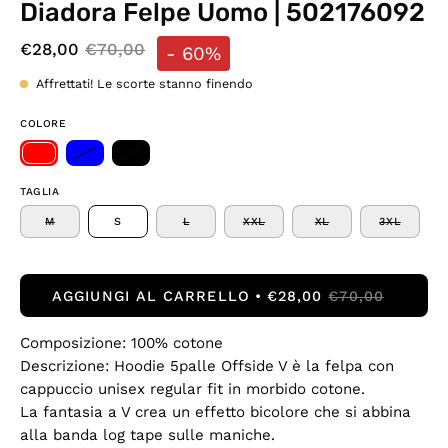
Diadora Felpe Uomo | 502176092
€28,00
€70,00
-
60%
Affrettati! Le scorte stanno finendo
COLORE
TAGLIA
M
S
L
XXL
XL
3XL
AGGIUNGI AL CARRELLO
€28,00
€70,00
Composizione: 100% cotone
Descrizione: Hoodie 5palle Offside V è la felpa con
cappuccio unisex regular fit in morbido cotone.
La fantasia a V crea un effetto bicolore che si abbina
alla banda log tape sulle maniche.