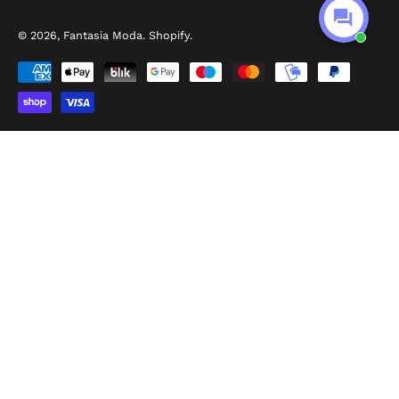
© 2026,
Fantasia Moda
.
Shopify
.
Made by Easyseller
P.O.R. Puglia FESR FSE 2014 – 2020 - Asse III - Sub-Azione 3.7.a
Fantasia Srl - P.IVA: IT02968010732 - Viale Pitagora, 56 - 74025 Marina di Ginosa
(TA) - REA: TA – 182893 - Cap. Sociale 100.000,00 €