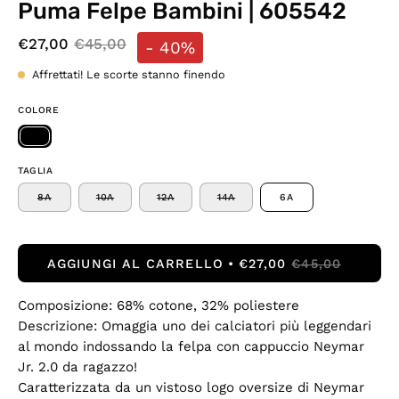
Puma Felpe Bambini | 605542
€27,00
€45,00
-
40%
Affrettati! Le scorte stanno finendo
COLORE
TAGLIA
8A
10A
12A
14A
6A
AGGIUNGI AL CARRELLO
€27,00
€45,00
Composizione: 68% cotone, 32% poliestere
Descrizione: Omaggia uno dei calciatori più leggendari
al mondo indossando la felpa con cappuccio Neymar
Jr. 2.0 da ragazzo!
Caratterizzata da un vistoso logo oversize di Neymar