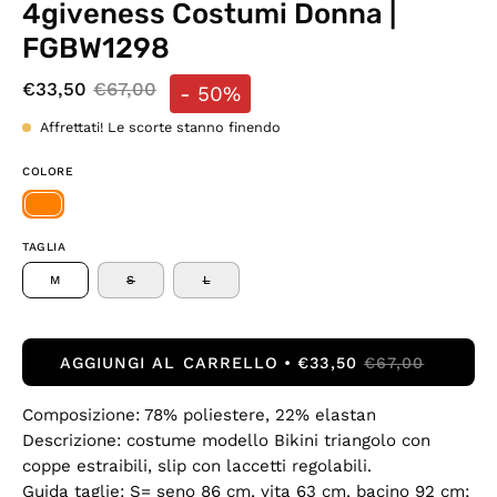
4giveness Costumi Donna |
FGBW1298
€33,50
€67,00
-
50%
Affrettati! Le scorte stanno finendo
COLORE
TAGLIA
M
S
L
AGGIUNGI AL CARRELLO
€33,50
€67,00
Composizione: 78% poliestere, 22% elastan
Descrizione: costume modello Bikini triangolo con
coppe estraibili, slip con laccetti regolabili.
Guida taglie: S= seno 86 cm, vita 63 cm, bacino 92 cm;