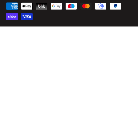
Made by Easyseller
P.O.R. Puglia FESR FSE 2014 – 2020 - Asse III - Sub-Azione 3.7.a
Fantasia Srl - P.IVA: IT02968010732 - Viale Pitagora, 56 - 74025 Marina di Ginosa
(TA) - REA: TA – 182893 - Cap. Sociale 100.000,00 €
Finanziamento con risorse dell’Unione Europea – NextGenerationEU – PNRR –
Misura 1, – Componente 2, – Investimento 5, Linea progettuale “Rifinanziamento e
Ridefinizione del Fondo 394/81 gestito da