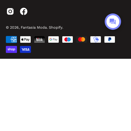
© 2026,
Fantasia Moda
.
Shopify
.
Made by Easyseller
P.O.R. Puglia FESR FSE 2014 – 2020 - Asse III - Sub-Azione 3.7.a
Fantasia Srl - P.IVA: IT02968010732 - Viale Pitagora, 56 - 74025 Marina di Ginosa
(TA) - REA: TA – 182893 - Cap. Sociale 100.000,00 €