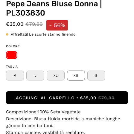
Pepe Jeans Bluse Donna |
PL303830
€35,00
€79,90
-
56%
Affrettati! Le scorte stanno finendo
COLORE
TAGLIA
M
L
XL
XS
S
AGGIUNGI AL CARRELLO
€35,00
€79,90
Composizione:100% Seta Vegetale
Descrizione: Blusa fluida morbida a maniche lunghe
,girocollo con bottoni.
Stampa paisley, vestibilità regolare.