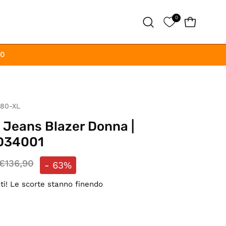
0
APRI CAR
Apri
la
barra
00
di
ricerca
80-XL
 Jeans Blazer Donna |
D34001
€136,90
-
63%
ati! Le scorte stanno finendo