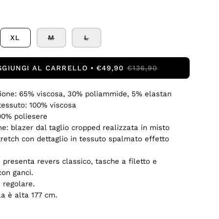
XL
M
L
GGIUNGI AL CARRELLO
€49,90
€136,90
ione: 65% viscosa, 30% poliammide, 5% elastan
essuto: 100% viscosa
00% poliesere
ne: blazer dal taglio cropped realizzata in misto
tretch con dettaglio in tessuto spalmato effetto
 presenta revers classico, tasche a filetto e
con ganci.
à regolare.
a è alta 177 cm.