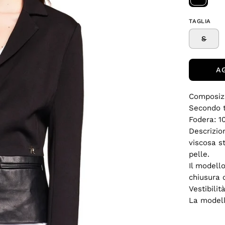
TAGLIA
S
A
Composiz
Secondo t
Fodera: 1
Descrizio
viscosa s
pelle.
Il modello
chiusura 
Vestibilit
La modell