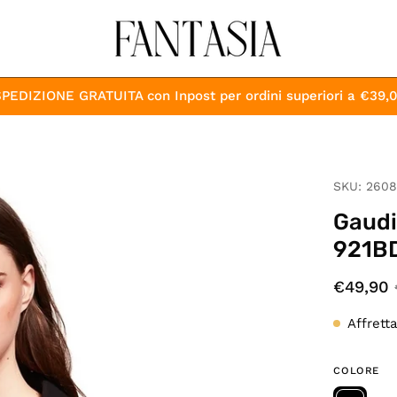
PEDIZIONE GRATUITA con Inpost per ordini superiori a €39,
Apri
SKU:
2608
lightbox
Gaudi
dell'immagine
921B
€49,90
Affrett
COLORE