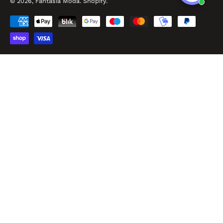
© 2026,
Fantasia Moda
.
Shopify
.
Made by Easyseller
P.O.R. Puglia FESR FSE 2014 – 2020 - Asse III - Sub-Azione 3.7.a
Fantasia Srl - P.IVA: IT02968010732 - Viale Pitagora, 56 - 74025 Marina di Ginosa
(TA) - REA: TA – 182893 - Cap. Sociale 100.000,00 €
Finanziamento con risorse dell’Unione Europea – NextGenerationEU – PNRR –
Misura 1, – Componente 2, – Investimento 5, Linea progettuale “Rifinanziamento e