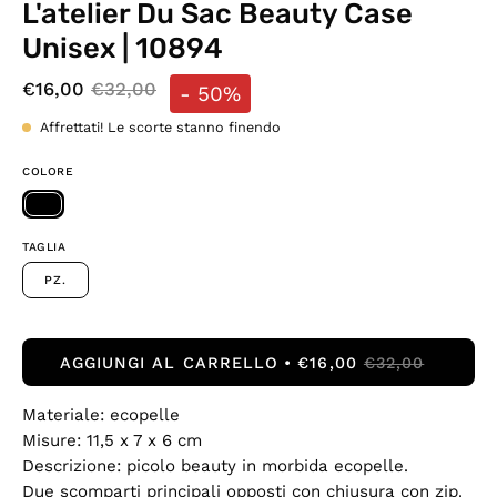
L'atelier Du Sac Beauty Case
Unisex | 10894
€16,00
€32,00
-
50%
Affrettati! Le scorte stanno finendo
COLORE
TAGLIA
PZ.
AGGIUNGI AL CARRELLO
€16,00
€32,00
Materiale: ecopelle
Misure: 11,5 x 7 x 6 cm
Descrizione: picolo beauty in morbida ecopelle.
Due scomparti principali opposti con chiusura con zip.