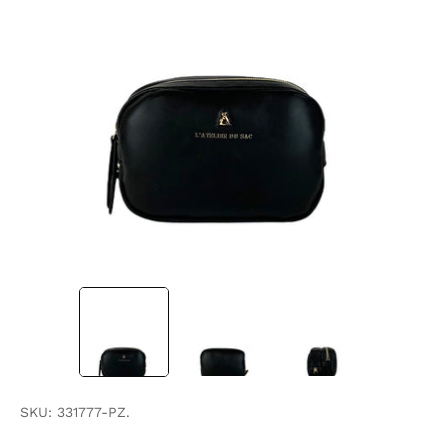
SKU:
331777-PZ.