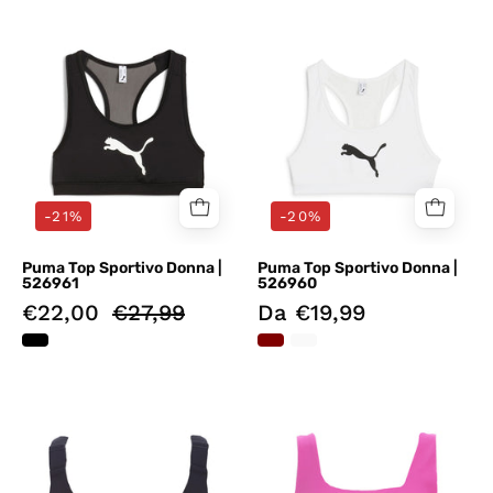
Sportivo
Sportivo
Nero
Bianco
Puma
Puma
-21%
-20%
Puma Top Sportivo Donna |
Puma Top Sportivo Donna |
526961
526960
€22,00
€27,99
Da €19,99
Top
Top
Sportivo
Sportivo
Nero
Fucsia
Skechers
Skechers