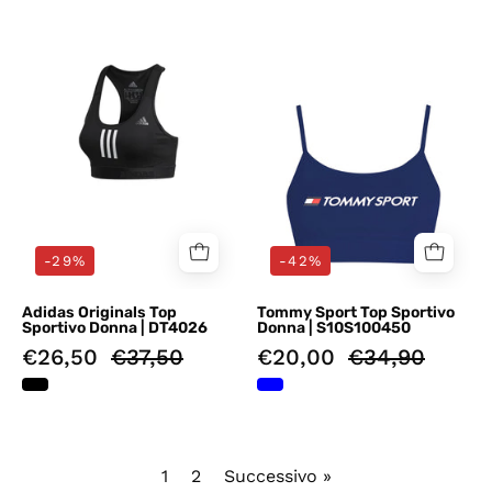
Top
Top
e
e
canotte
canotte
Nero
Blu
Adidas
Tommy
Originals
Sport
-29%
-42%
Adidas Originals Top
Tommy Sport Top Sportivo
Sportivo Donna | DT4026
Donna | S10S100450
€26,50
€37,50
€20,00
€34,90
1
2
Successivo »