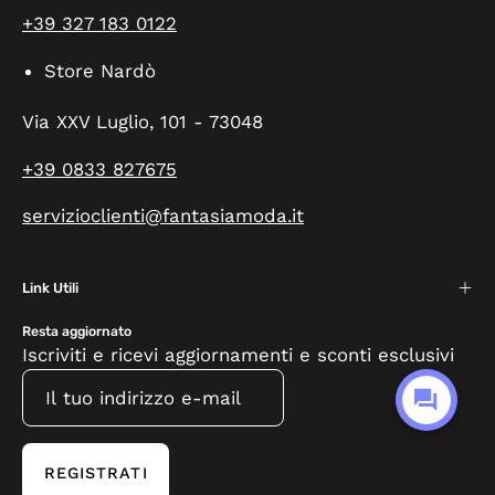
+39 327 183 0122
Store Nardò
Via XXV Luglio, 101 - 73048
+39 0833 827675
servizioclienti@fantasiamoda.it
Link Utili
Resta aggiornato
Iscriviti e ricevi aggiornamenti e sconti esclusivi
REGISTRATI