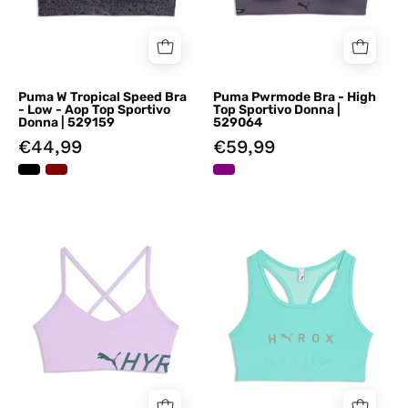
Puma W Tropical Speed Bra
Puma Pwrmode Bra - High
- Low - Aop Top Sportivo
Top Sportivo Donna |
Donna | 529159
529064
€44,99
€59,99
Top
Top
Sportivo
Sportivo
Rosa
Turchese
Puma
Puma