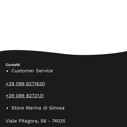
Contatti
Customer Service
+39 099 8271630
+39 099 8272131
Store Marina di Ginosa
Viale Pitagora, 56 - 74025