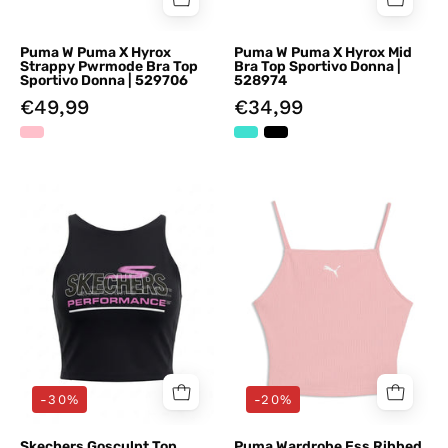
Puma W Puma X Hyrox
Puma W Puma X Hyrox Mid
Strappy Pwrmode Bra Top
Bra Top Sportivo Donna |
Sportivo Donna | 529706
528974
€49,99
€34,99
Top
Top
Sportivo
Sportivo
Nero
Rosa
Skechers
Puma
-30%
-20%
Skechers Gosculpt Top
Puma Wardrobe Ess Ribbed